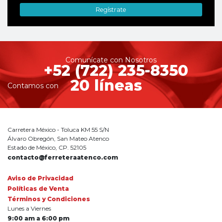
Regístrate
Comunícate con Nosotros
+52 (722) 235-8350
20 líneas
Contamos con
Carretera México - Toluca KM 55 S/N
Álvaro Obregón, San Mateo Atenco
Estado de México, CP. 52105
contacto@ferreteraatenco.com
Aviso de Privacidad
Políticas de Venta
Términos y Condiciones
Lunes a Viernes
9:00 am a 6:00 pm