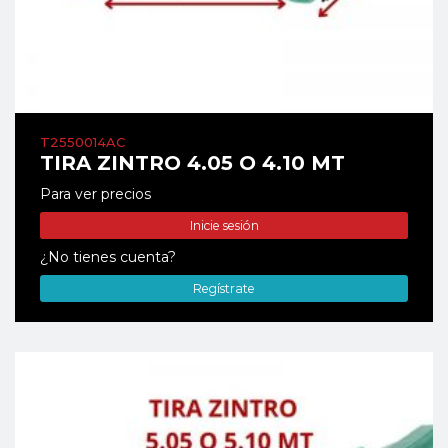
T2550014AC
TIRA ZINTRO 4.05 O 4.10 MT
Para ver precios
Inicie sesión
¿No tienes cuenta?
Regístrate