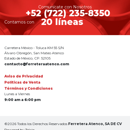
Comunícate con Nosotros
+52 (722) 235-8350
20 líneas
Contamos con
Carretera México - Toluca KM 55 S/N
Álvaro Obregón, San Mateo Atenco
Estado de México, CP. 52105
contacto@ferreteraatenco.com
Aviso de Privacidad
Políticas de Venta
Términos y Condiciones
Lunes a Viernes
9:00 am a 6:00 pm
©2026 Todos los Derechos Reservados
Ferretera Atenco, SA DE CV
Powered by Telaio