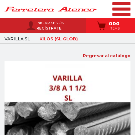
INICIAR SESIÓN
000
REGÍSTRATE
ITEMS
VARILLA SL
KILOS (SL GLOB)
Regresar al catálogo