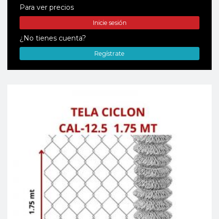
Para ver precios
Inicie sesión
¿No tienes cuenta?
Regístrate