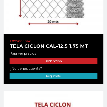
T0970000AC
TELA CICLON CAL-12.5 1.75 MT
Para ver precios
Inicie sesión
¿No tienes cuenta?
Regístrate