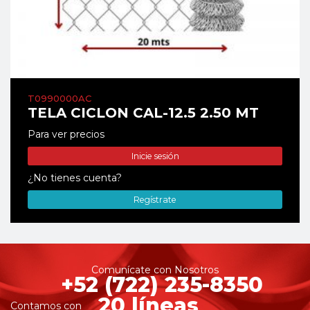
T0990000AC
TELA CICLON CAL-12.5 2.50 MT
Para ver precios
Inicie sesión
¿No tienes cuenta?
Regístrate
Comunícate con Nosotros
+52 (722) 235-8350
20 líneas
Contamos con