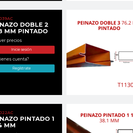
0039AC
INAZO DOBLE 2
.8 MM PINTADO
ver precios
Inicie sesión
ienes cuenta?
Regístrate
0022AC
INAZO PINTADO 1
.4 MM