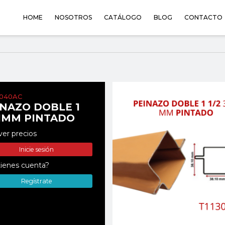
HOME
NOSOTROS
CATÁLOGO
BLOG
CONTACTO
0040AC
INAZO DOBLE 1
.1MM PINTADO
ver precios
Inicie sesión
ienes cuenta?
Regístrate