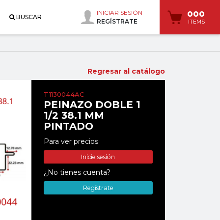
INICIAR SESIÓN
000
BUSCAR
REGÍSTRATE
ITEMS
Regresar al catálogo
T1130044AC
PEINAZO DOBLE 1
1/2 38.1 MM
PINTADO
Para ver precios
Inicie sesión
¿No tienes cuenta?
Regístrate