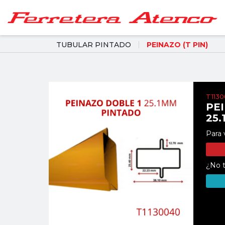
TUBULAR PINTADO
PEINAZO (T PIN)
T113
PE
25
Para 
¿No t