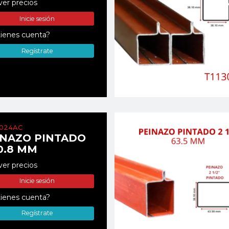
ver precios
Inicie sesión
ienes cuenta?
Regístrate
0024AC
INAZO PINTADO
0.8 MM
ver precios
Inicie sesión
ienes cuenta?
Regístrate