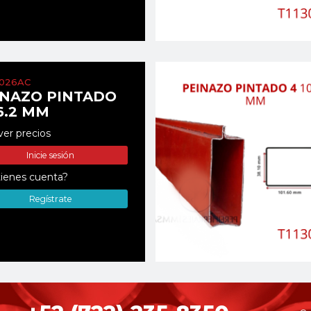
0026AC
INAZO PINTADO
6.2 MM
ver precios
Inicie sesión
ienes cuenta?
Regístrate