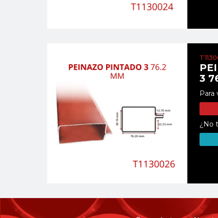
T113
PE
3 7
Para 
¿No t