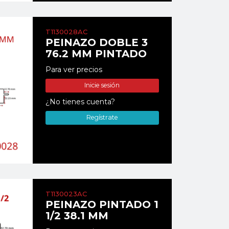
T1130028AC
PEINAZO DOBLE 3
76.2 MM PINTADO
Para ver precios
Inicie sesión
¿No tienes cuenta?
Regístrate
T1130023AC
PEINAZO PINTADO 1
1/2 38.1 MM