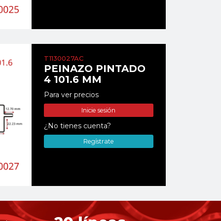
T1130027AC
PEINAZO PINTADO
4 101.6 MM
Para ver precios
Inicie sesión
¿No tienes cuenta?
Regístrate