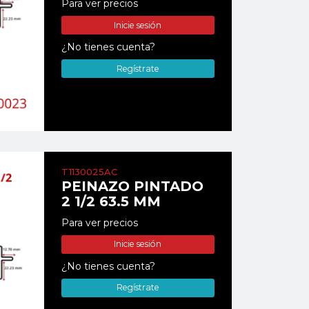
Para ver precios
Inicie sesión
¿No tienes cuenta?
Regístrate
T1130025AC
PEINAZO PINTADO
2 1/2 63.5 MM
Para ver precios
Inicie sesión
¿No tienes cuenta?
Regístrate