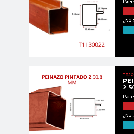
Para 
¿No t
T113
PE
2 5
Para 
¿No t