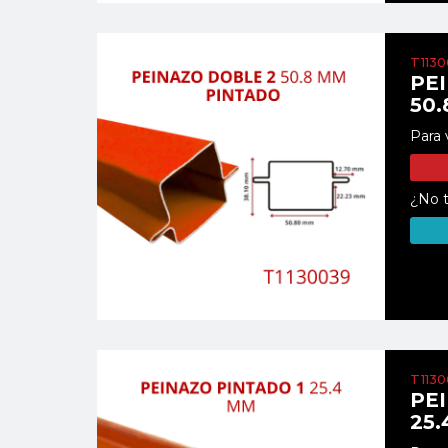
T113
PE
50
Para 
¿No t
T113
PE
25