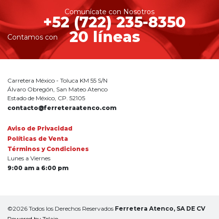
Comunícate con Nosotros
+52 (722) 235-8350
20 líneas
Contamos con
Carretera México - Toluca KM 55 S/N
Álvaro Obregón, San Mateo Atenco
Estado de México, CP. 52105
contacto@ferreteraatenco.com
Aviso de Privacidad
Políticas de Venta
Términos y Condiciones
Lunes a Viernes
9:00 am a 6:00 pm
©2026 Todos los Derechos Reservados
Ferretera Atenco, SA DE CV
Powered by Telaio