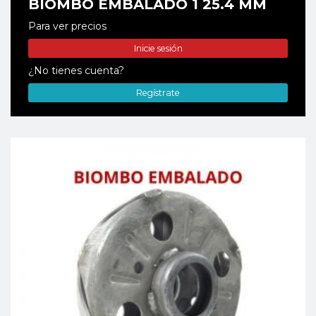
BIOMBO EMBALADO 1 25.4 MM
Para ver precios
Inicie sesión
¿No tienes cuenta?
Regístrate