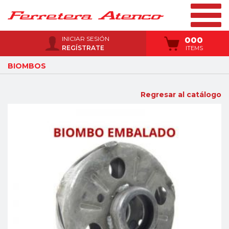
INICIAR SESIÓN
000
REGÍSTRATE
ITEMS
BIOMBOS
Regresar al catálogo