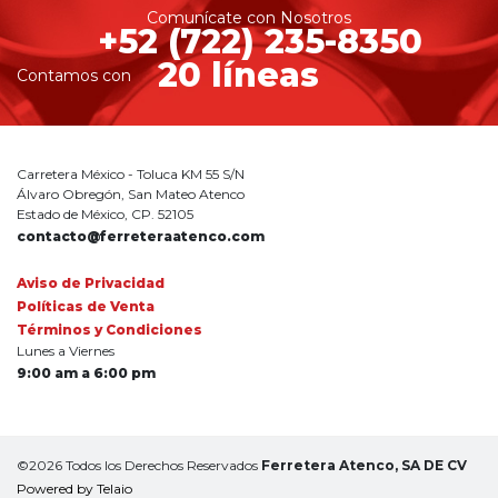
Comunícate con Nosotros
+52 (722) 235-8350
20 líneas
Contamos con
Carretera México - Toluca KM 55 S/N
Álvaro Obregón, San Mateo Atenco
Estado de México, CP. 52105
contacto@ferreteraatenco.com
Aviso de Privacidad
Políticas de Venta
Términos y Condiciones
Lunes a Viernes
9:00 am a 6:00 pm
©2026 Todos los Derechos Reservados
Ferretera Atenco, SA DE CV
Powered by Telaio