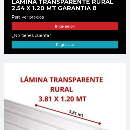
LAMINA TRANSPARENTE RURAL
2.54 X 1.20 MT GARANTIA 8
Para ver precios
Inicie sesión
¿No tienes cuenta?
Regístrate