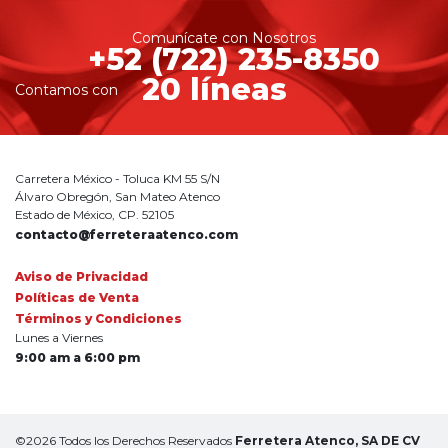
Comunícate con Nosotros
+52 (722) 235-8350
20 líneas
Contamos con
Carretera México - Toluca KM 55 S/N
Álvaro Obregón, San Mateo Atenco
Estado de México, CP. 52105
contacto@ferreteraatenco.com
Aviso de Privacidad
Políticas de Venta
Términos y Condiciones
Lunes a Viernes
9:00 am a 6:00 pm
©2026 Todos los Derechos Reservados
Ferretera Atenco, SA DE CV