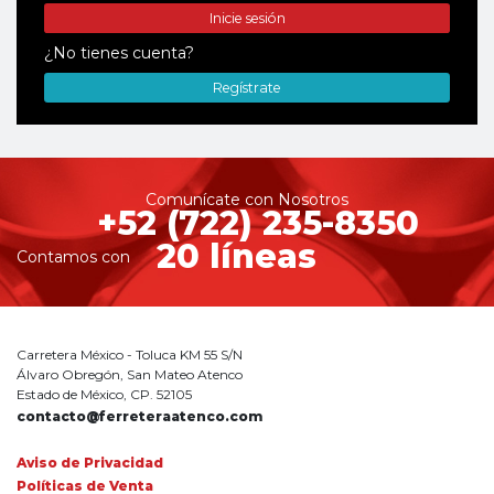
Inicie sesión
¿No tienes cuenta?
Regístrate
Comunícate con Nosotros
+52 (722) 235-8350
20 líneas
Contamos con
Carretera México - Toluca KM 55 S/N
Álvaro Obregón, San Mateo Atenco
Estado de México, CP. 52105
contacto@ferreteraatenco.com
Aviso de Privacidad
Políticas de Venta