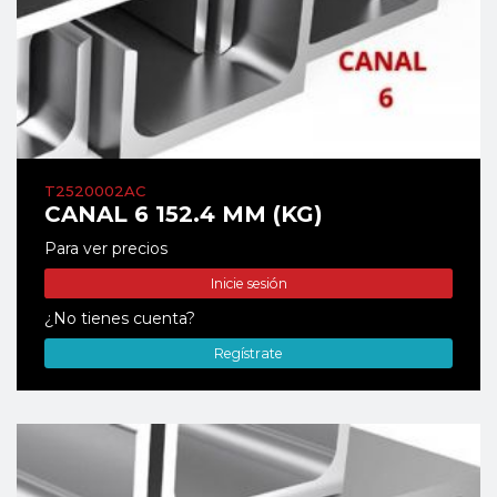
T2520002AC
CANAL 6 152.4 MM (KG)
Para ver precios
Inicie sesión
¿No tienes cuenta?
Regístrate