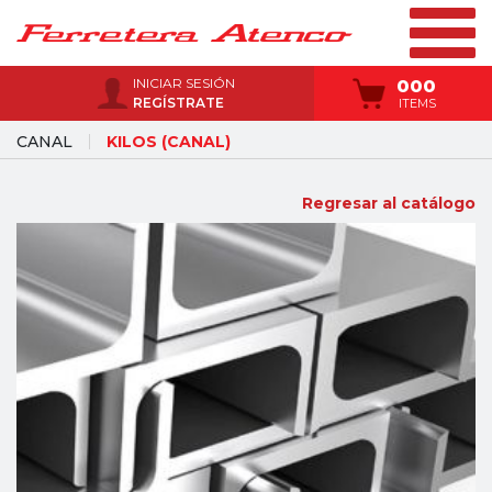
INICIAR SESIÓN
000
REGÍSTRATE
ITEMS
CANAL
KILOS (CANAL)
Regresar al catálogo