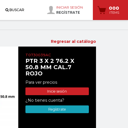
INICIAR SESIÓN
000
BUSCAR
REGÍSTRATE
ITEMS
Regresar al catálogo
T0730039AC
PTR 3 X 2 76.2 X
50.8 MM CAL.7
ROJO
Para ver precios
Inicie sesión
¿No tienes cuenta?
Regístrate