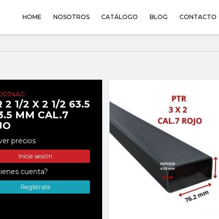
HOME
NOSOTROS
CATÁLOGO
BLOG
CONTACTO
0034AC
 2 1/2 X 2 1/2 63.5
3.5 MM CAL.7
JO
ver precios
Inicie sesión
ienes cuenta?
Regístrate