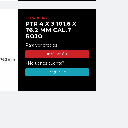
T0740011AC
PTR 4 X 3 101.6 X
76.2 MM CAL.7
ROJO
Para ver precios
Inicie sesión
¿No tienes cuenta?
Regístrate