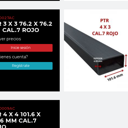
0027AC
 3 X 3 76.2 X 76.2
 CAL.7 ROJO
ver precios
Inicie sesión
ienes cuenta?
Regístrate
0009AC
 4 X 4 101.6 X
.6 MM CAL.7
JO