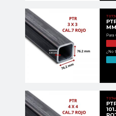
T073
PTR
MM
Para 
¿No t
T074
PTR
101
RO