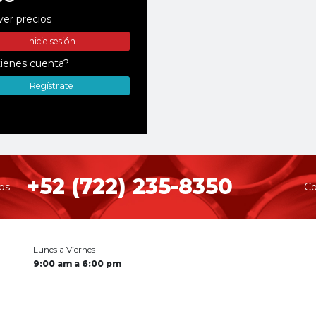
ver precios
Inicie sesión
ienes cuenta?
Regístrate
+52 (722) 235-8350
os
Co
Lunes a Viernes
9:00 am a 6:00 pm