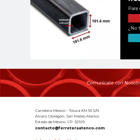
Para 
¿No t
Comunícate con Nosotr
Carretera México - Toluca KM 55 S/N
Álvaro Obregón, San Mateo Atenco
Estado de México, CP. 52105
contacto@ferreteraatenco.com