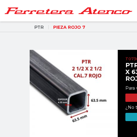
PTR
PIEZA ROJO 7
T073
PTR
X 6
RO
Para 
¿No t