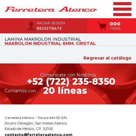
INICIAR SESIÓN
000
REGÍSTRATE
ITEMS
LAMINA MAKROLON INDUSTRIAL
MAKROLON INDUSTRIAL 6MM. CRISTAL
Regresar al catálogo
Comunícate con Nosotros
+52 (722) 235-8350
20 líneas
Contamos con
Carretera México - Toluca KM 55 S/N
Álvaro Obregón, San Mateo Atenco
Estado de México, CP. 52105
contacto@ferreteraatenco.com