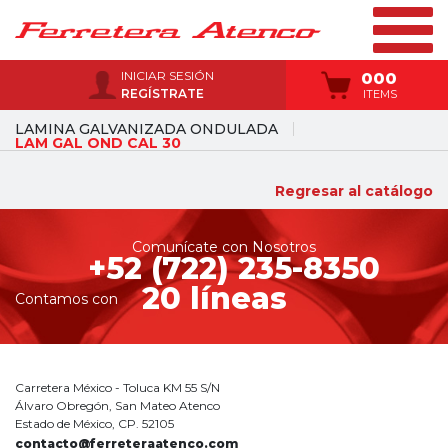
INICIAR SESIÓN
000
REGÍSTRATE
ITEMS
LAMINA GALVANIZADA ONDULADA
LAM GAL OND CAL 30
Regresar al catálogo
Comunícate con Nosotros
+52 (722) 235-8350
20 líneas
Contamos con
Carretera México - Toluca KM 55 S/N
Álvaro Obregón, San Mateo Atenco
Estado de México, CP. 52105
contacto@ferreteraatenco.com