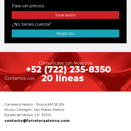
Para ver precios
Inicie sesión
¿No tienes cuenta?
Regístrate
Comunícate con Nosotros
+52 (722) 235-8350
20 líneas
Contamos con
Carretera México - Toluca KM 55 S/N
Álvaro Obregón, San Mateo Atenco
Estado de México, CP. 52105
contacto@ferreteraatenco.com